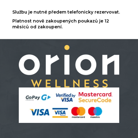
Službu je nutné předem telefonicky rezervovat.
Platnost nově zakoupených poukazů je 12
měsíců od zakoupení.
Z
á
p
a
t
í