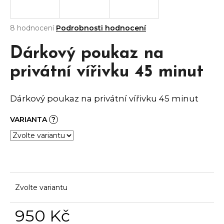
a
j
Průměrné
8 hodnocení
Podrobnosti hodnocení
hodnocení
í
produktu
Dárkový poukaz na
t
je
?
3,6
privátní vířivku 45 minut
z
5
hvězdiček.
Dárkový poukaz na privátní vířivku 45 minut
HLEDAT
VARIANTA
?
D
o
p
Zvolte variantu
o
r
950 Kč
u