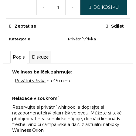
č
Měrná
DO KOŠÍKU
u
cena:
j
e
Zeptat se
Sdílet
m
e
Kategorie
:
Privátní vířivka
DÁRKOVÝ
Popis
Diskuze
POUKAZ
5000
KČ
Wellness balíček zahrnuje:
5
-
Privátní vířivka
na 45 minut
000
Kč
Relaxace v soukromí
Rezervujte si privátní whirlpool a dopřejte si
nezapomenutelný okamžik ve dvou. Můžete si také
přiobjednat nealkoholické nápoje, domácí limonády,
freshe, víno či šampaňské a další z aktuální nabídky
Wellness Orion.