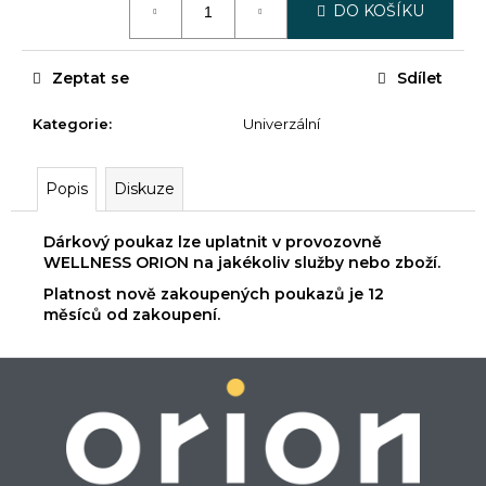
č
DO KOŠÍKU
cena:
u
j
e
Zeptat se
Sdílet
m
e
Kategorie
:
Univerzální
DÁRKOVÝ
Popis
Diskuze
POUKAZ
500
KČ
Dárkový poukaz lze uplatnit v provozovně
WELLNESS ORION na jakékoliv služby nebo zboží.
500
Kč
Platnost nově zakoupených poukazů je 12
měsíců od zakoupení.
Z
á
p
a
t