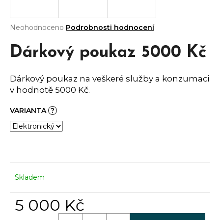
a
j
Průměrné
Neohodnoceno
Podrobnosti hodnocení
hodnocení
í
produktu
Dárkový poukaz 5000 Kč
t
je
?
0,0
z
Dárkový poukaz na veškeré služby a konzumaci
5
v hodnotě 5000 Kč.
hvězdiček.
VARIANTA
?
HLEDAT
D
o
Skladem
p
o
r
5 000 Kč
u
Měrná